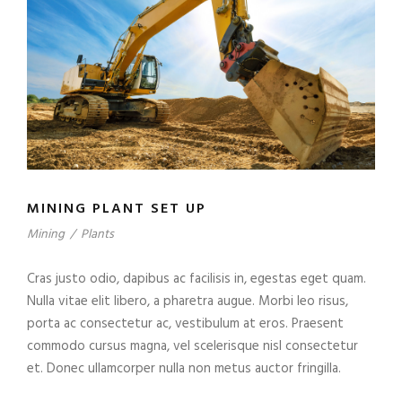
MINING PLANT SET UP
Mining
/
Plants
Cras justo odio, dapibus ac facilisis in, egestas eget quam.
Nulla vitae elit libero, a pharetra augue. Morbi leo risus,
porta ac consectetur ac, vestibulum at eros. Praesent
commodo cursus magna, vel scelerisque nisl consectetur
et. Donec ullamcorper nulla non metus auctor fringilla.